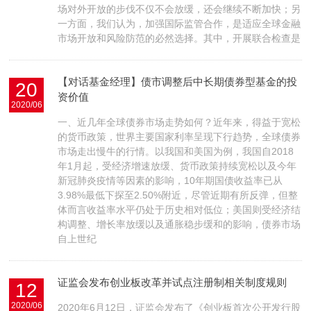
场对外开放的步伐不仅不会放缓，还会继续不断加快；另
一方面，我们认为，加强国际监管合作，是适应全球金融
市场开放和风险防范的必然选择。其中，开展联合检查是
【对话基金经理】债市调整后中长期债券型基金的投
20
资价值
2020/06
一、近几年全球债券市场走势如何？近年来，得益于宽松
的货币政策，世界主要国家利率呈现下行趋势，全球债券
市场走出慢牛的行情。以我国和美国为例，我国自2018
年1月起，受经济增速放缓、货币政策持续宽松以及今年
新冠肺炎疫情等因素的影响，10年期国债收益率已从
3.98%最低下探至2.50%附近，尽管近期有所反弹，但整
体而言收益率水平仍处于历史相对低位；美国则受经济结
构调整、增长率放缓以及通胀稳步缓和的影响，债券市场
自上世纪
证监会发布创业板改革并试点注册制相关制度规则
12
2020/06
2020年6月12日，证监会发布了《创业板首次公开发行股