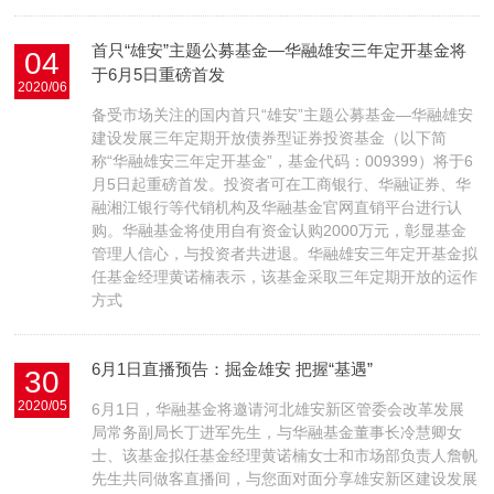
首只“雄安”主题公募基金—华融雄安三年定开基金将
04
于6月5日重磅首发
2020/06
备受市场关注的国内首只“雄安”主题公募基金—华融雄安
建设发展三年定期开放债券型证券投资基金（以下简
称“华融雄安三年定开基金”，基金代码：009399）将于6
月5日起重磅首发。投资者可在工商银行、华融证券、华
融湘江银行等代销机构及华融基金官网直销平台进行认
购。华融基金将使用自有资金认购2000万元，彰显基金
管理人信心，与投资者共进退。华融雄安三年定开基金拟
任基金经理黄诺楠表示，该基金采取三年定期开放的运作
方式
6月1日直播预告：掘金雄安 把握“基遇”
30
2020/05
6月1日，华融基金将邀请河北雄安新区管委会改革发展
局常务副局长丁进军先生，与华融基金董事长冷慧卿女
士、该基金拟任基金经理黄诺楠女士和市场部负责人詹帆
先生共同做客直播间，与您面对面分享雄安新区建设发展