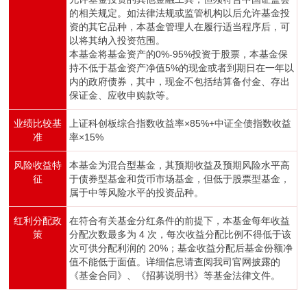
的相关规定。如法律法规或监管机构以后允许基金投
资的其它品种，本基金管理人在履行适当程序后，可
以将其纳入投资范围。
本基金将基金资产的0%-95%投资于股票，本基金保
持不低于基金资产净值5%的现金或者到期日在一年以
内的政府债券，其中，现金不包括结算备付金、存出
保证金、应收申购款等。
业绩比较基
上证科创板综合指数收益率×85%+中证全债指数收益
准
率×15%
风险收益特
本基金为混合型基金，其预期收益及预期风险水平高
征
于债券型基金和货币市场基金，但低于股票型基金，
属于中等风险水平的投资品种。
红利分配政
在符合有关基金分红条件的前提下，本基金每年收益
策
分配次数最多为 4 次，每次收益分配比例不得低于该
次可供分配利润的 20%；基金收益分配后基金份额净
值不能低于面值。详细信息请查阅我司官网披露的
《基金合同》、《招募说明书》等基金法律文件。