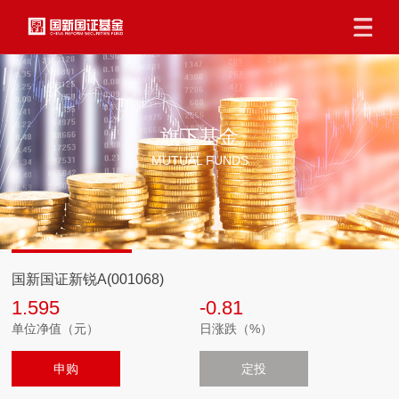
旗下基金
MUTUAL FUNDS
国新国证新锐A(001068)
1.595
-0.81
单位净值（元）
日涨跌（%）
申购
定投