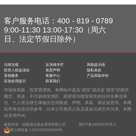
客户服务电话：
400 - 819 - 0789
9:00-11:30 13:00-17:30（周六
日、法定节假日除外）
法律法规
反洗钱专栏
风险提示函
投资人权益须知
免责声明
隐私条款
直销服务
客服中心
产品风险评价
应急处理提示
联系我们
市场有风险，投资需谨慎。本网站中提及“雄安”或涉及“雄安”的相关
概念、表述，不代表雄安地区、政府或与雄安相关的任何企事业单
位、个人等法律主体做出任何陈述、声明、承诺、保证或背书。本网
站所有信息仅供参考，以本公司相关公告及基金法律文件为准。本网
站支持IPv6。
版权所有：国新国证基金管理有限公司
冀ICP备19019165号-2
冀公网安备 13310102000049号