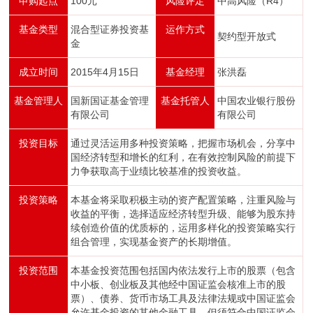
申购起点
100元
风险评定
中高风险（R4）
基金类型
混合型证券投资基
运作方式
契约型开放式
金
成立时间
2015年4月15日
基金经理
张洪磊
基金管理人
国新国证基金管理
基金托管人
中国农业银行股份
有限公司
有限公司
投资目标
通过灵活运用多种投资策略，把握市场机会，分享中
国经济转型和增长的红利，在有效控制风险的前提下
力争获取高于业绩比较基准的投资收益。
投资策略
本基金将采取积极主动的资产配置策略，注重风险与
收益的平衡，选择适应经济转型升级、能够为股东持
续创造价值的优质标的，运用多样化的投资策略实行
组合管理，实现基金资产的长期增值。
投资范围
本基金投资范围包括国内依法发行上市的股票（包含
中小板、创业板及其他经中国证监会核准上市的股
票）、债券、货币市场工具及法律法规或中国证监会
允许基金投资的其他金融工具，但须符合中国证监会